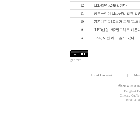
12
LED조명 KS도입된다
11
정부규정이 LED산업 발전 걸
10
공공기관 LED조명 교체 '모르쇠
9
"LED산업, 제2반도체로 키운다
8
'LED, 이런 데도 쓸 수 있나'
gentech
About Harvatek
Mai
ⓒ 2004-2008 Har
Dongbaek Fam
Giheung-Gu, Yon
Tel:82-31-