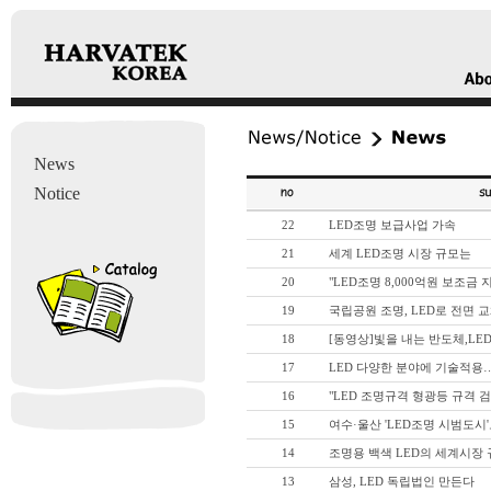
News
Notice
22
LED조명 보급사업 가속
21
세계 LED조명 시장 규모는
20
"LED조명 8,000억원 보조금 
19
국립공원 조명, LED로 전면 
18
[동영상]빛을 내는 반도체,LE
17
LED 다양한 분야에 기술적
16
"LED 조명규격 형광등 규격 검
15
여수·울산 'LED조명 시범도시
14
조명용 백색 LED의 세계시장
13
삼성, LED 독립법인 만든다